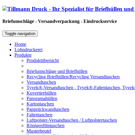
Briefumschläge - Versandverpackung - Eindruckservice
Toggle navigation
Home
Lohndruckerei
Produkte
Produktübersicht
Briefumschläge und Briefhüllen
Recycling Briefhüllen/Recycling Versandtaschen
Versandtaschen
Tyvek®-Versandtaschen , Tyvek®-Faltentaschen, Tyvek
Kuvertierhüllen
Panoramahüllen
Kartontaschen
Papprückwandtaschen
Faltentaschen
Luftpolster-Versandtaschen / Luftpolstertaschen
Röntgenfilmtaschen
Musterbeutel