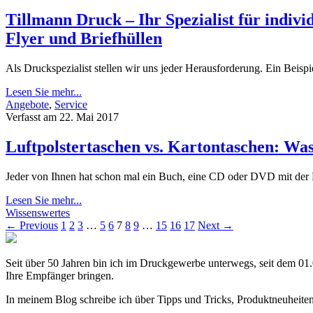
Tillmann Druck – Ihr Spezialist für indivi
Flyer und Briefhüllen
Als Druckspezialist stellen wir uns jeder Herausforderung. Ein Beispi
Lesen Sie mehr...
Angebote
,
Service
Verfasst am 22. Mai 2017
Luftpolstertaschen vs. Kartontaschen: Was 
Jeder von Ihnen hat schon mal ein Buch, eine CD oder DVD mit der Pos
Lesen Sie mehr...
Wissenswertes
← Previous
1
2
3
…
5
6
7
8
9
…
15
16
17
Next →
Seit über 50 Jahren bin ich im Druckgewerbe unterwegs, seit dem 01
Ihre Empfänger bringen.
In meinem Blog schreibe ich über Tipps und Tricks, Produktneuheit