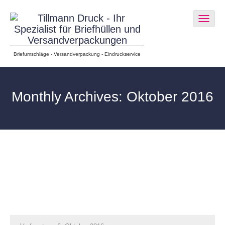
Togg
navig
Briefumschläge - Versandverpackung - Eindruckservice
Monthly Archives: Oktober 2016