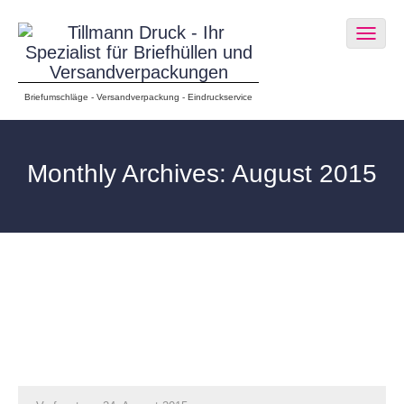
Togg
navig
Briefumschläge - Versandverpackung - Eindruckservice
Monthly Archives: August 2015