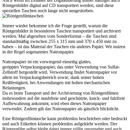
Auch wenn im Zeitalter der Digitalisierung immer häufiger auch
Röntgenbilder digital auf CD transportiert werden, sind diese
speziellen Taschen noch lange nicht ausgestorben.
Immer wieder bekomme ich die Frage gestellt, warum die
Röntgenbilder in besonderen Taschen transportiert und archiviert
werden. Mal abgesehen vom Sonderformat – die Taschen sind
standardmäßig zwischen 255 x 315 mm und 370 x 450 mm zu
haben – ist das Material der Taschen ein anderes Papier. Wir nutzen
in der Regel sogenanntes Natronpapier.
Natronpapier ist ein vorwiegend einseitig glattes,
geripptes Verpackungspapier, das unter Verwendung von Sulfat-
Zellstoff hergestellt wird. Verwendung findet Natronpapier vor
allem im Verpackungsbereich sowie, dank seiner hohen
Reißfestigkeit, bei Anwendungen mit hohen mechanischen
Belastungen.
Da es beim Transport und der Archivierung von Röntgenfilmen
insbesondere auf die staubfreie und geschützte, knick- und falzfreie
Aufbewahrung ankommt, wird eben dieses Natronpapier
verwendet. Zudem gilt das Natronpapier als gänzlich blickdicht.
Eine Röntgenfilmtasche kann problemlos beschrieben oder bedruckt
und auch Etiketten können problemlos aufgeklebt werden. Der
Röntgenfilm selbst bleibt dabei immer völlig unversehrt und auch