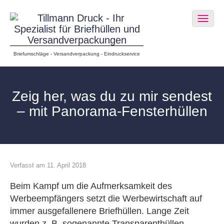
Togg
navig
Briefumschläge - Versandverpackung - Eindruckservice
Zeig her, was du zu mir sendest
– mit Panorama-Fensterhüllen
Verfasst am 11. April 2018
Beim Kampf um die Aufmerksamkeit des
Werbeempfängers setzt die Werbewirtschaft auf
immer ausgefallenere Briefhüllen. Lange Zeit
wurden z. B. sogenannte Transparenthüllen