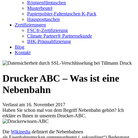
Röntgenfilmtaschen
Musterbeutel
Papierpolster-Faltentaschen K-Pack
Hausposttaschen
Zertifizierungen
FSC®-Zertifizierung
Climate Partner® Partnerurkunde
IHK-Präqualifizierung
Blog
Kontakt
Drucker ABC – Was ist eine
Nebenbahn
Verfasst am 16. November 2017
Haben Sie schon mal von dem Begriff Nebenbahn gehört? Ich
erkläre es Ihnen in unserem Drucker-ABC.
Die
Wikipedia
definiert die Nebenbahnen
als Eisenbahnstrecken untergeordneter („sekundärer“) Bedeutung,