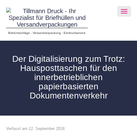
Togg
navig
Briefumschläge - Versandverpackung - Eindruckservice
Der Digitalisierung zum Trotz:
Hausposttaschen für den
innerbetrieblichen
papierbasierten
Dokumentenverkehr
Verfasst am 12. September 2018