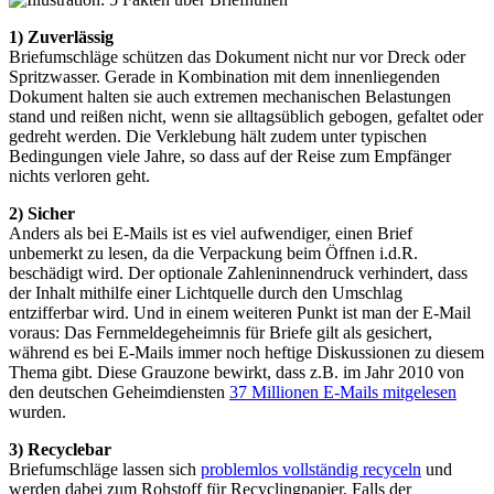
1) Zuverlässig
Briefumschläge schützen das Dokument nicht nur vor Dreck oder
Spritzwasser. Gerade in Kombination mit dem innenliegenden
Dokument halten sie auch extremen mechanischen Belastungen
stand und reißen nicht, wenn sie alltagsüblich gebogen, gefaltet oder
gedreht werden. Die Verklebung hält zudem unter typischen
Bedingungen viele Jahre, so dass auf der Reise zum Empfänger
nichts verloren geht.
2) Sicher
Anders als bei E-Mails ist es viel aufwendiger, einen Brief
unbemerkt zu lesen, da die Verpackung beim Öffnen i.d.R.
beschädigt wird. Der optionale Zahleninnendruck verhindert, dass
der Inhalt mithilfe einer Lichtquelle durch den Umschlag
entzifferbar wird. Und in einem weiteren Punkt ist man der E-Mail
voraus: Das Fernmeldegeheimnis für Briefe gilt als gesichert,
während es bei E-Mails immer noch heftige Diskussionen zu diesem
Thema gibt. Diese Grauzone bewirkt, dass z.B. im Jahr 2010 von
den deutschen Geheimdiensten
37 Millionen E-Mails mitgelesen
wurden.
3) Recyclebar
Briefumschläge lassen sich
problemlos vollständig recyceln
und
werden dabei zum Rohstoff für Recyclingpapier. Falls der